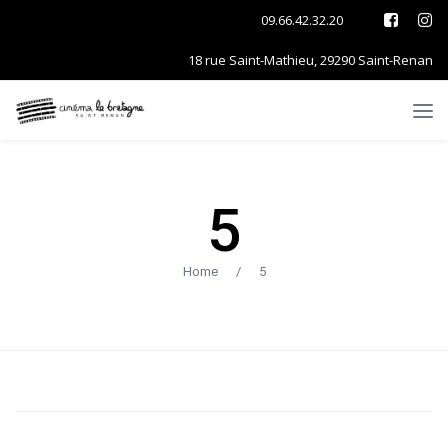
09.66.42.32.20
18 rue Saint-Mathieu, 29290 Saint-Renan
5
Home
/
5