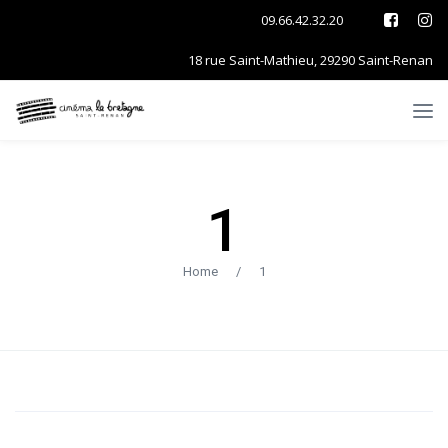
09.66.42.32.20
18 rue Saint-Mathieu, 29290 Saint-Renan
1
Home
/
1