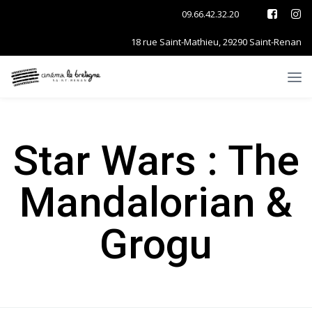
09.66.42.32.20
18 rue Saint-Mathieu, 29290 Saint-Renan
Star Wars : The
Mandalorian &
Grogu