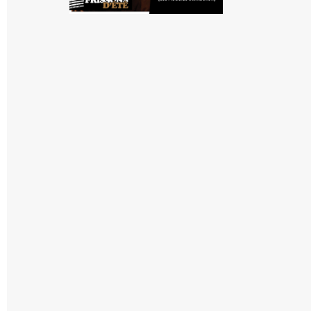
"Spider-Man : Brand New Day" a tout du divertissement plaisant
thématiques.
LE MONDE